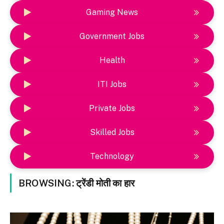
Gaming News
Government Jobs
Health
ITI Jobs
Private Jobs
Skilled Jobs
Technology
BROWSING:
ट्रेंडी मोती का हार