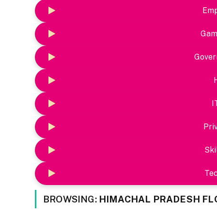
Emp
Gam
Gover
I
Pri
Ski
Te
BROWSING:
HIMACHAL PRADESH FL